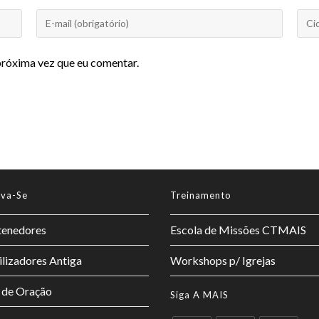
próxima vez que eu comentar.
lva-Se
Treinamento
enedores
Escola de Missões CTMAIS
lizadores Antiga
Workshops p/ Igrejas
 de Oração
Siga A MAIS