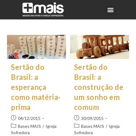
Sertão do
Sertão do
Brasil: a
Brasil: a
esperança
construção de
como matéria-
um sonho em
prima
comum
04/12/2015
30/09/2015
Bases MAIS
/
Igreja
Bases MAIS
/
Igreja
Sofredora
Sofredora