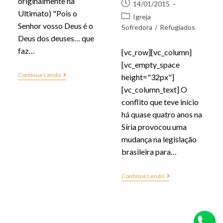
originalmente na
14/01/2015
Ultimato) "Pois o
Igreja
Senhor vosso Deus é o
Sofredora
/
Refugiados
Deus dos deuses… que
faz…
[vc_row][vc_column]
[vc_empty_space
Continue Lendo
height="32px"]
[vc_column_text] O
conflito que teve início
há quase quatro anos na
Síria provocou uma
mudança na legislação
brasileira para…
Continue Lendo