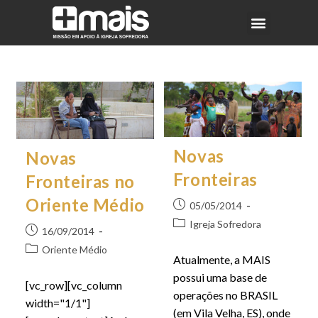
Novas
Novas
Fronteiras
Fronteiras no
Oriente Médio
05/05/2014
Igreja Sofredora
16/09/2014
Oriente Médio
Atualmente, a MAIS
possui uma base de
[vc_row][vc_column
operações no BRASIL
width="1/1"]
(em Vila Velha, ES), onde