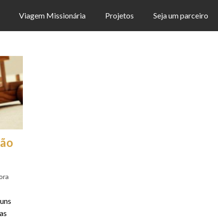
Viagem Missionária
Projetos
Seja um parceiro
ção
ora
guns
as