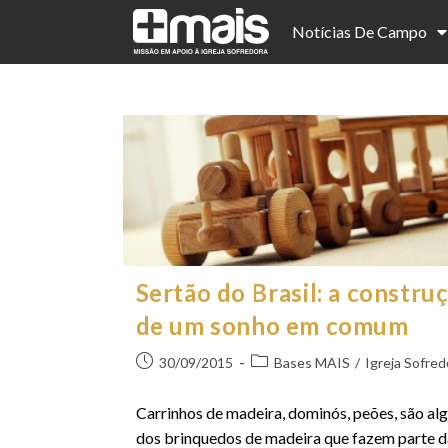
Notícias De Campo
Sertão do Brasil: a constru
de um sonho em comum
30/09/2015
Bases MAIS
/
Igreja Sofred
Carrinhos de madeira, dominós, peões, são al
dos brinquedos de madeira que fazem parte d