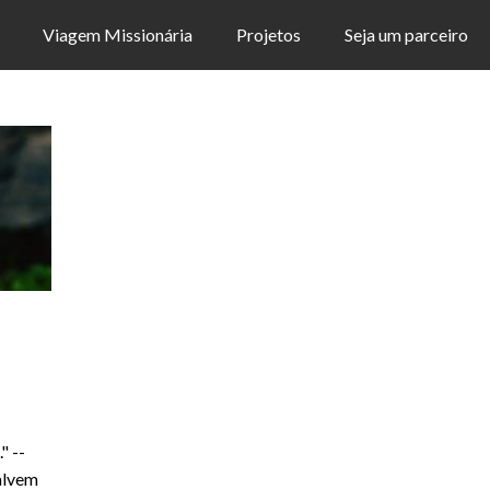
Viagem Missionária
Projetos
Seja um parceiro
" --
alvem