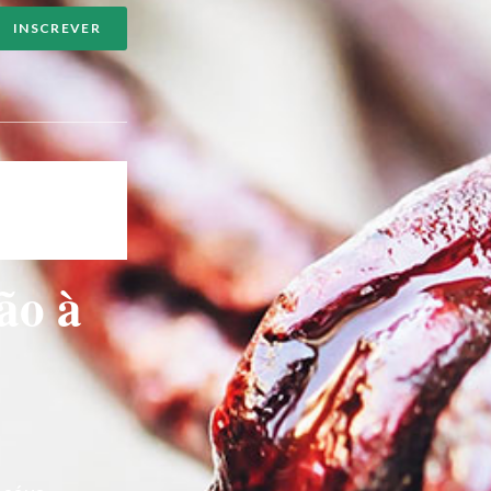
INSCREVER
ão à