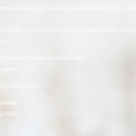
 de sua esposa que está em choque diante deste mom
mento desta história com todos em segurança e com a
ço.
em breve teremos boas notícias.
 causa!
greja Sofredora,
to Maia
ão MAIS