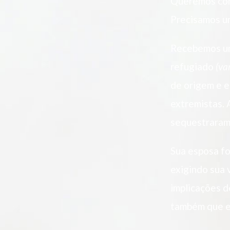
Queremos con
Precisamos u
Recebemos um
refugiado
(va
de origem e e
extremistas. 
sequestraram 
Sua esposa fo
exigindo sua 
implicações d
também que el