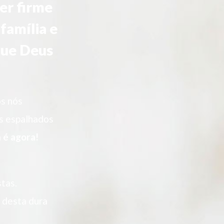
ter firme
família e
 que Deus
os nós
es espalhados
 é agora!
tas.
 desta dura