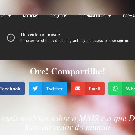
MOS
NOTÍCIAS
PROJETOS
TREINAMENTOS
FORMA
Ore! Compartilhe!
Facebook
Twitter
Email
Wha
mais notícias sobre a MAIS e o que 
feito ao redor do mundo