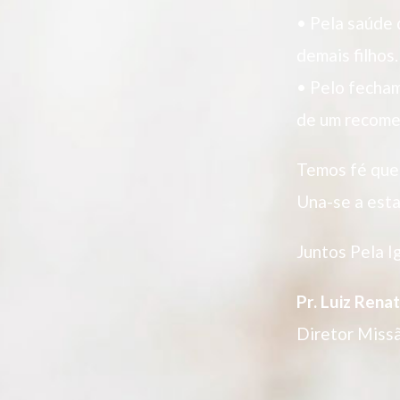
• Pela saúde
demais filhos.
• Pelo fecha
de um recome
Temos fé que 
Una-se a esta
Juntos Pela I
Pr. Luiz Rena
Diretor Miss