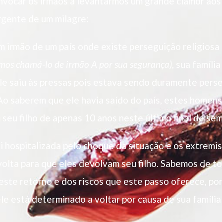
vocar os irmãos a levantarmos um grande clamor aos
rgente de um milagre:
 irmão de um país onde existe perseguição religiosa
mos chamá-lo de irmão A por sua segurança)
, sua família
le saiu às pressas pois estava sendo duramente pers
Ao saberem que ele havia saído do país, estes homens
seu filho de apenas 10 anos neste último final de se
i hospitalizada pelo choque da situação e os extremi
volta para que eles devolvam seu filho. Sabemos de t
este retorno e dos riscos que este passo oferece, p
e está determinado a voltar por causa de sua família