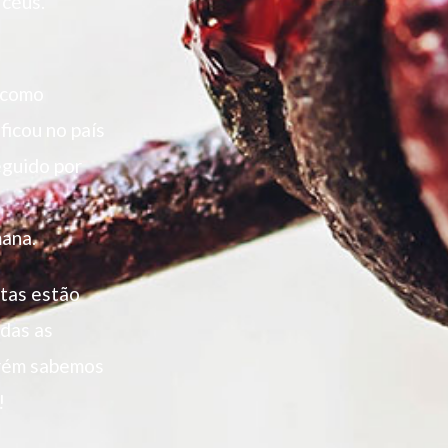
 céus.
 como
 ficou no país
eguido por
mana.
stas estão
odas as
orém sabemos
!