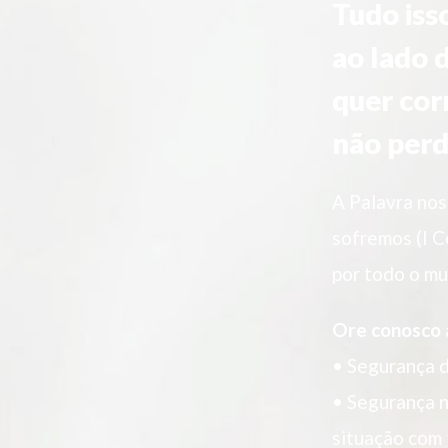
Tudo iss
ao lado d
quer cor
não perd
A Palavra nos
sofremos (I C
por todo o m
Ore conosco 
• Segurança 
• Segurança n
situação com