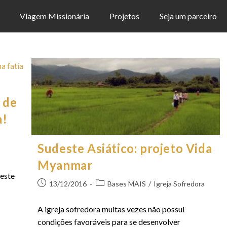
Viagem Missionária
Projetos
Seja um parceiro
 de
a!
Sudeste Asiático: projeto Vida
Myanmar
deste
13/12/2016
Bases MAIS
/
Igreja Sofredora
A igreja sofredora muitas vezes não possui
condições favoráveis para se desenvolver