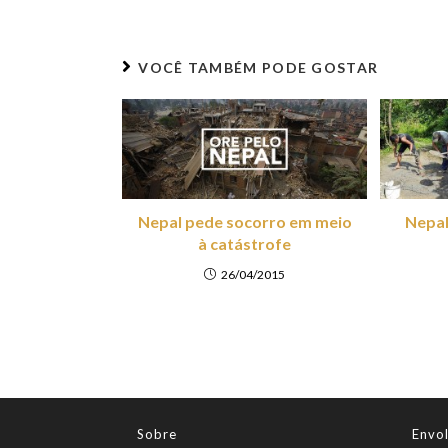
VOCÊ TAMBÉM PODE GOSTAR
Nepal pede socorro em meio
Nepal:
à catástrofe
26/04/2015
Sobre
Envo