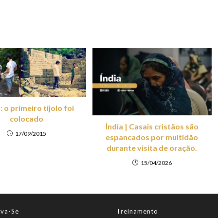
 o primeiro tijolo foi
colocado
Índia | Casais cristãos são
17/09/2015
espancados por multidão
durante visita de oração.
15/04/2026
lva-Se
Treinamento