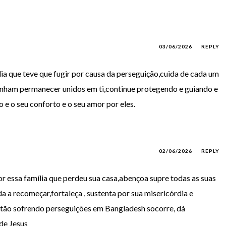
03/06/2026
REPLY
ia que teve que fugir por causa da perseguição,cuida de cada um
 venham permanecer unidos em ti,continue protegendo e guiando e
 e o seu conforto e o seu amor por eles.
02/06/2026
REPLY
r essa família que perdeu sua casa,abençoa supre todas as suas
da a recomeçar,fortaleça , sustenta por sua misericórdia e
tão sofrendo perseguições em Bangladesh socorre, dá
de Jesus