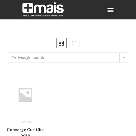
Ordenação padrão
Eventos
Converge Curitiba
2019