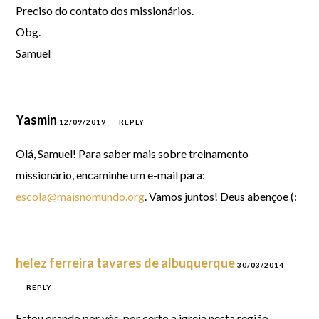
Preciso do contato dos missionários.
Obg.
Samuel
Yasmin
12/09/2019
REPLY
Olá, Samuel! Para saber mais sobre treinamento
missionário, encaminhe um e-mail para:
escola@maisnomundo.org
. Vamos juntos! Deus abençoe (:
helez ferreira tavares de albuquerque
30/03/2014
REPLY
Estou orando por vós, por certo a igreja nesta região