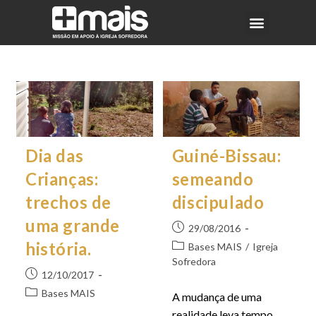
Dia das
Guiné-Bissau:
Crianças:
semeando
trechos de
discipulado
uma grande
29/08/2016
história.
Bases MAIS
/
Igreja
Sofredora
12/10/2017
Bases MAIS
A mudança de uma
realidade leva tempo.