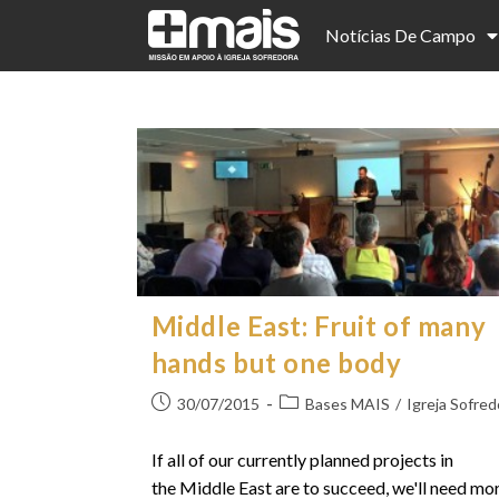
Notícias De Campo
Middle East: Fruit of many
hands but one body
30/07/2015
Bases MAIS
/
Igreja Sofred
If all of our currently planned projects in
the Middle East are to succeed, we'll need mo