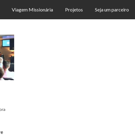
Viagem Missionária
Projetos
Seja um parceiro
ora
re