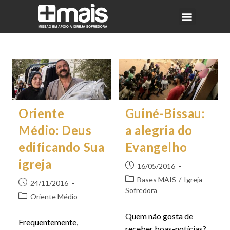
Oriente
Guiné-Bissau:
Médio: Deus
a alegria do
edificando Sua
Evangelho
igreja
16/05/2016
Bases MAIS
/
Igreja
24/11/2016
Sofredora
Oriente Médio
Quem não gosta de
Frequentemente,
receber boas-notícias?