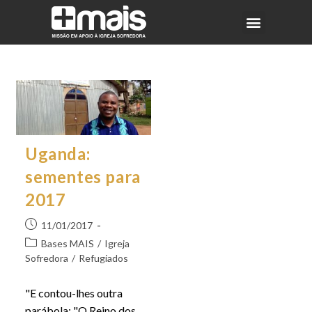
Uganda:
sementes para
2017
11/01/2017
Bases MAIS
/
Igreja
Sofredora
/
Refugiados
"E contou-lhes outra
parábola: "O Reino dos