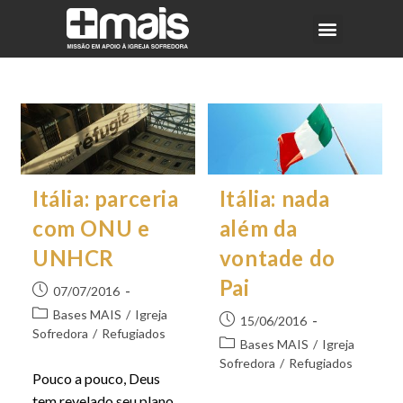
Itália: parceria
Itália: nada
com ONU e
além da
UNHCR
vontade do
Pai
07/07/2016
Bases MAIS
/
Igreja
15/06/2016
Sofredora
/
Refugiados
Bases MAIS
/
Igreja
Sofredora
/
Refugiados
Pouco a pouco, Deus
tem revelado seu plano.