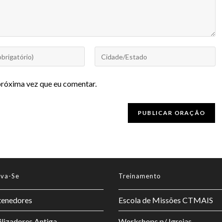
próxima vez que eu comentar.
lva-Se
Treinamento
enedores
Escola de Missões CTMAIS
lizadores Antiga
Workshops p/ Igrejas