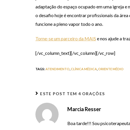
adaptação do espaço ocupado em uma igreja e mon
o desafio hoje é encontrar profissionais da áre
funcione a pleno vapor todo o ano.
Torne-se um parceiro da MAIS
e nos ajude a tr
[/vc_column_text][/vc_column][/vc_row]
TAGS
:
ATENDIMENTO
,
CLÍNICA MÉDICA
,
ORIENTE MÉDIO
ESTE POST TEM
4 ORAÇÕES
Marcia Resser
Boa tarde!!! Sou psicoterapeuta