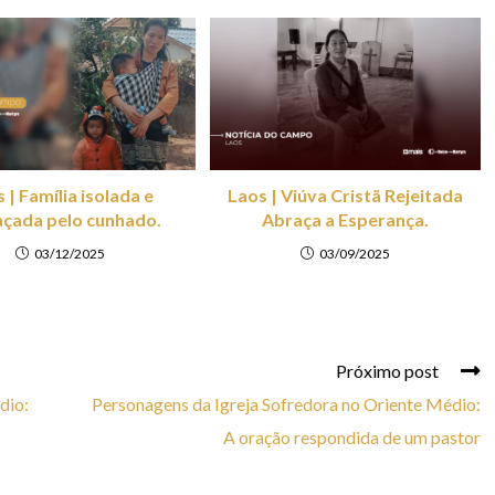
 | Família isolada e
Laos | Viúva Cristã Rejeitada
çada pelo cunhado.
Abraça a Esperança.
03/12/2025
03/09/2025
Próximo post
dio:
Personagens da Igreja Sofredora no Oriente Médio:
A oração respondida de um pastor