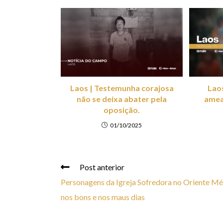
Laos | Testemunha corajosa
Laos
não se deixa abater pela
amea
oposição.
01/10/2025
Post anterior
Personagens da Igreja Sofredora no Oriente Mé
nos bons e nos maus dias