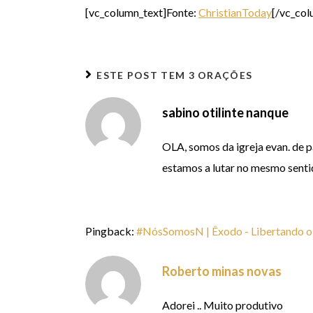
[vc_column_text]Fonte:
ChristianToday
[/vc_col
ESTE POST TEM
3 ORAÇÕES
sabino otilinte nanque
OLA, somos da igreja evan. de 
estamos a lutar no mesmo senti
Pingback:
#NósSomosN | Êxodo - Libertando o B
Roberto minas novas
Adorei .. Muito produtivo