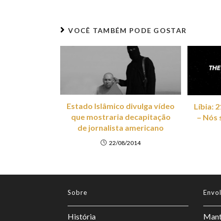
VOCÊ TAMBÉM PODE GOSTAR
Estado Islâmico divulga vídeo
Líbia: 
que mostraria decapitação
– Nós 
de jornalista americano
22/08/2014
Sobre
Envo
História
Mant