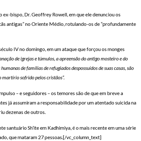
 ex-bispo, Dr. Geoffrey Rowell, em que ele denunciou os
tãs antigas” no Oriente Médio, rotulando-os de “profundamente
 século IV no domingo, em um ataque que forçou os monges
anação de igrejas e túmulos, a apreensão do antigo mosteiro e do
 humanas de famílias de refugiados despossuídos de suas casas, são
artírio sofrido pelos cristãos”.
mpulso – e seguidores – os temores são de que em breve a
antes já assumiram a responsabilidade por um atentado suicida na
riu dezenas de outros.
te santuário Sh’ite em Kadhimiya, é o mais recente em uma série
bado, que mataram 27 pessoas.[/vc_column_text]