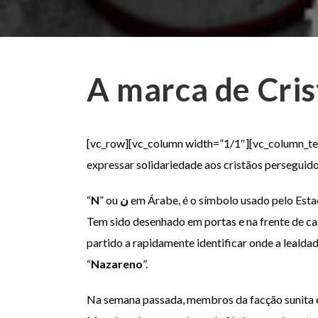
A marca de Cris
[vc_row][vc_column width=”1/1″][vc_column_tex
expressar solidariedade aos cristãos perseguid
“
N
” ou
ن
em Árabe, é o símbolo usado pelo Estad
Tem sido desenhado em portas e na frente de ca
partido a rapidamente identificar onde a lealda
“
Nazareno
”.
Na semana passada, membros da facção sunita ex