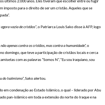
 últimos 2.000 anos. Eles tiveram que escolher entre ou fugir
um imposto para o direito de ser um cristão. Aqueles que se
pada”.
 agora vazia de cristãos”
, o Patriarca Louis Sako disse à AFP, logo
 não apenas contra os cristãos, mas contra a humanidade”,
o
 domingo, que teve a participação de cristãos locais e cerca
amisetas com as palavras “Somos N”, “Eu sou iraquiano, sou
ou do Isalmismo”
, Sako alertou.
o em condenação ao Estado Islâmico, o qual – liderado por Abu
ado pan-islâmico em toda a extensão do norte do Iraque e na