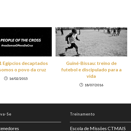
21 Egípcios decaptados
Guiné-Bissau: treino de
somos o povo da cruz
futebol e discipulado para a
vida
16/02/2015
18/07/2016
lva-Se
Treinamento
enedores
Escola de Missões CTMAIS