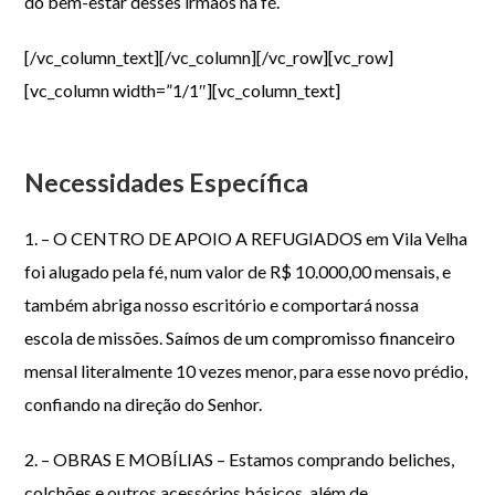
do bem-estar desses irmãos na fé.
[/vc_column_text][/vc_column][/vc_row][vc_row]
[vc_column width=”1/1″][vc_column_text]
Necessidades Específica
1. – O CENTRO DE APOIO A REFUGIADOS em Vila Velha
foi alugado pela fé, num valor de R$ 10.000,00 mensais, e
também abriga nosso escritório e comportará nossa
escola de missões. Saímos de um compromisso financeiro
mensal literalmente 10 vezes menor, para esse novo prédio,
confiando na direção do Senhor.
2. – OBRAS E MOBÍLIAS – Estamos comprando beliches,
colchões e outros acessórios básicos, além de