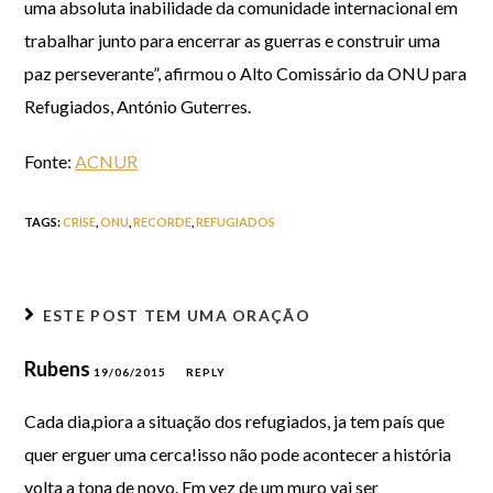
uma absoluta inabilidade da comunidade internacional em
trabalhar junto para encerrar as guerras e construir uma
paz perseverante”, afirmou o Alto Comissário da ONU para
Refugiados, António Guterres.
Fonte:
ACNUR
TAGS
:
CRISE
,
ONU
,
RECORDE
,
REFUGIADOS
ESTE POST TEM
UMA ORAÇÃO
Rubens
19/06/2015
REPLY
Cada dia,piora a situação dos refugiados, ja tem país que
quer erguer uma cerca!isso não pode acontecer a história
volta a tona de novo. Em vez de um muro vai ser