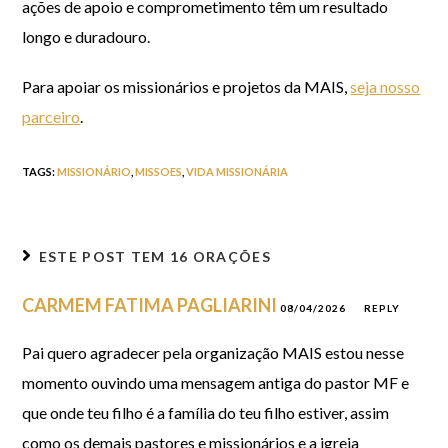
ações de apoio e comprometimento têm um resultado
longo e duradouro.
Para apoiar os missionários e projetos da MAIS,
seja nosso
parceiro
.
TAGS
:
MISSIONÁRIO
,
MISSOES
,
VIDA MISSIONÁRIA
ESTE POST TEM
16 ORAÇÕES
CARMEM FATIMA PAGLIARINI
08/04/2026
REPLY
Pai quero agradecer pela organização MAIS estou nesse
momento ouvindo uma mensagem antiga do pastor MF e
que onde teu filho é a família do teu filho estiver, assim
como os demais pastores e missionários e a igreja