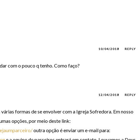
10/04/2018
REPLY
udar com o pouco q tenho. Como faço?
12/04/2018
REPLY
 várias formas de se envolver com a Igreja Sofredora. Em nosso
gumas opções, por meio deste link:
ejaumparceiro/
outra opção é enviar um e-mail para:
rg
e a equipe de parceiros entrará em contato. Louvamos a Deus