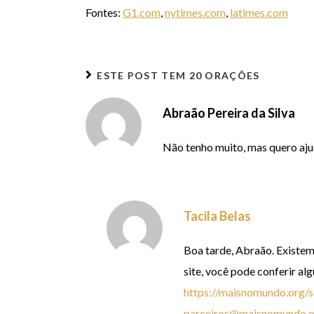
Fontes:
G1.com
,
nytimes.com
,
latimes.com
ESTE POST TEM
20 ORAÇÕES
Abraão Pereira da Silva
Não tenho muito, mas quero aj
Tacila Belas
Boa tarde, Abraão. Existem
site, você pode conferir al
https://maisnomundo.org/s
parceiros@maisnomundo.o