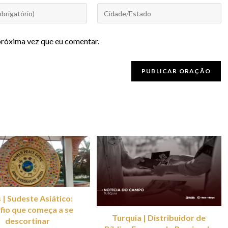
próxima vez que eu comentar.
 | Sudeste Asiático:
fio que começa a se
Turquia | Distribuidor de
descortinar