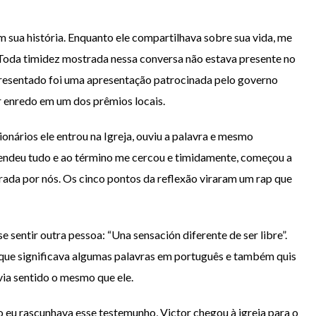
m sua história. Enquanto ele compartilhava sobre sua vida, me
. Toda timidez mostrada nessa conversa não estava presente no
apresentado foi uma apresentação patrocinada pelo governo
or enredo em um dos prêmios locais.
nários ele entrou na Igreja, ouviu a palavra e mesmo
endeu tudo e ao término me cercou e timidamente, começou a
rada por nós. Os cinco pontos da reflexão viraram um rap que
e sentir outra pessoa: “Una sensación diferente de ser libre”.
 que significava algumas palavras em português e também quis
avia sentido o mesmo que ele.
 eu rascunhava esse testemunho, Victor chegou à igreja para o