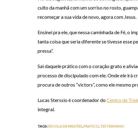
culto da manhã com um sorriso no rosto, guampa
recomeçar a sua vida de novo, agora com Jesus.
Ensinei pra ele, que nessa caminhada de Fé, o im
tanta coisa que seria diferente se tivesse esse p
pressa”.
Sai daquele prático com o coração grato e aliviad
processo de discipulado com ele. Onde ele irá c
procura de outros “victors”, como ele mesmo p
Lucas Sterssio é coordenador do
Centro de Tre
integral.
TAGS
:
ESCOLA DE MISSÕES
,
PRATICO
,
TESTEMUNHO