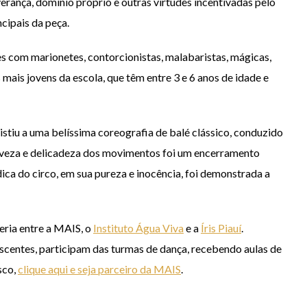
verança, domínio próprio e outras virtudes incentivadas pelo
cipais da peça.
 com marionetes, contorcionistas, malabaristas, mágicas,
mais jovens da escola, que têm entre 3 e 6 anos de idade e
istiu a uma belíssima coreografia de balé clássico, conduzido
 leveza e delicadeza dos movimentos foi um encerramento
údica do circo, em sua pureza e inocência, foi demonstrada a
eria entre a MAIS, o
Instituto Água Viva
e a
Íris Piauí
.
escentes, participam das turmas de dança, recebendo aulas de
sco,
clique aqui e seja parceiro da MAIS
.