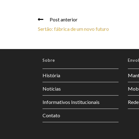
Post anterior
Sertão: fábrica de um novo futuro
Sobre
Envo
História
Mant
Notícias
Mobi
Informativos Institucionais
Rede
Contato