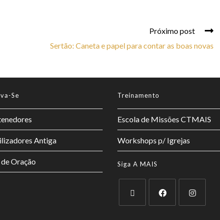
Próximo post
Sertão: Caneta e papel para contar as boas novas
lva-Se
Treinamento
enedores
Escola de Missões CTMAIS
lizadores Antiga
Workshops p/ Igrejas
 de Oração
Siga A MAIS