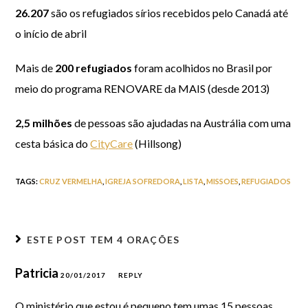
26.207
são os refugiados sírios recebidos pelo Canadá até
o início de abril
Mais de
200 refugiados
foram acolhidos no Brasil por
meio do programa RENOVARE da MAIS (desde 2013)
2,5 milhões
de pessoas são ajudadas na Austrália com uma
cesta básica do
CityCare
(Hillsong)
TAGS
:
CRUZ VERMELHA
,
IGREJA SOFREDORA
,
LISTA
,
MISSOES
,
REFUGIADOS
ESTE POST TEM
4 ORAÇÕES
Patricia
20/01/2017
REPLY
O ministério que estou é pequeno tem umas 15 pessoas,