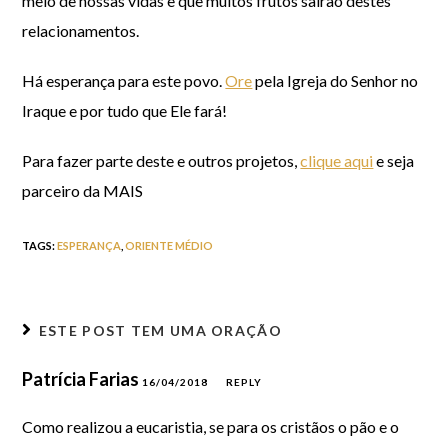
meio de nossas vidas e que muitos frutos sairão destes
relacionamentos.
Há esperança para este povo.
Ore
pela Igreja do Senhor no
Iraque e por tudo que Ele fará!
Para fazer parte deste e outros projetos,
clique aqui
e seja
parceiro da MAIS
TAGS
:
ESPERANÇA
,
ORIENTE MÉDIO
ESTE POST TEM
UMA ORAÇÃO
Patrícia Farias
16/04/2018
REPLY
Como realizou a eucaristia, se para os cristãos o pão e o